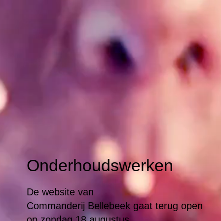
Onderhoudswerken
De website van
Commanderij Bellebeek gaat terug open
op zondag 18 augustus